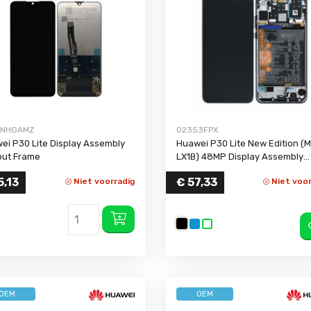
P30
P20 Pro
P20 Lite
P20
P Smart Pro
P smart Plus 2019
MNHGAMZ
02353FPX
P Smart Z
ei P30 Lite Display Assembly
Huawei P30 Lite New Edition (
P smart Plus
out Frame
LX1B) 48MP Display Assembly
(Servicepack)
- black
,13
€ 57,33
Niet voorradig
Niet voor
OEM
OEM