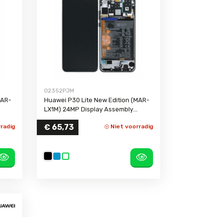
02352PJM
MAR-
Huawei P30 Lite New Edition (MAR-
LX1M) 24MP Display Assembly
(Servicepack)
- black
€ 65,73
radig
Niet voorradig