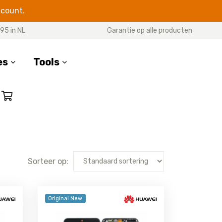
ccount.
95 in NL
Garantie op alle producten
es
Tools
SERIES
te
Sorteer op:
Original New