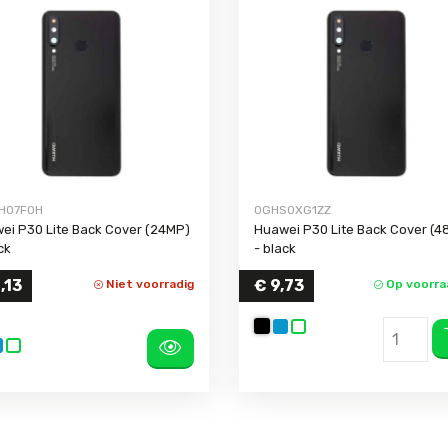
HO7F0H
OGHSOXG1ZZ
ei P30 Lite Back Cover (24MP)
Huawei P30 Lite Back Cover (
ck
- black
,13
€ 9,73
Niet voorradig
Op voorraa