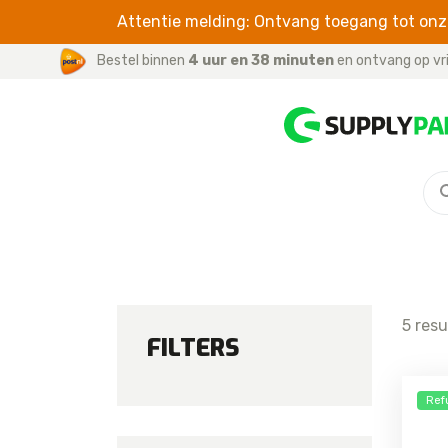
Attentie melding: Ontvang toegang tot onze
Bestel binnen
4 uur en 38 minuten
en ontvang op vr
MATE SERIES
CABLES
For iPhone / iPad
Mate 20 Pro
For iWatch
Mate 20 Lite
For Samsung
Mate 20
5 resu
Mate 10 Pro
FILTERS
Mate 10
Ref