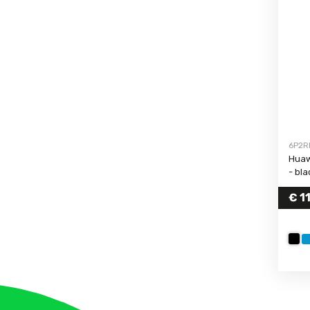
6P2R
Huaw
- bla
€ 11