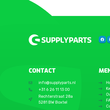
CONTACT
ME
info@supplyparts.nl
H
Kw
+31 6 26 11 13 00
O
Rechterstraat 28a
F
5281 BW Boxtel
C