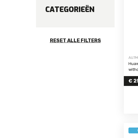
CATEGORIEËN
RESET ALLE FILTERS
AU7
Huaw
with
€
25