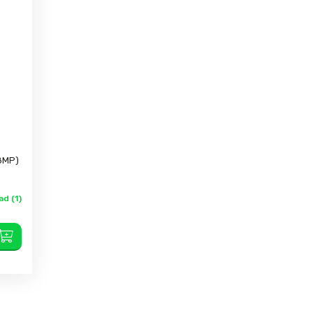
48MP)
d (1)