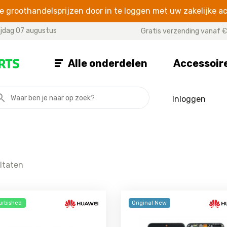
 groothandelsprijzen door in te loggen met uw zakelijke a
ijdag 07 augustus
Gratis verzending vanaf €
Alle onderdelen
Accessoir
Inloggen
P SERIES
Y SERIES
HONOR 
P40 Pro
Y5 2019
Honor 20 Li
P40 Lite E
Y7 2019
Honor 10
P40 Lite 5G
Y7 2018
Honor 9X
ltaten
P40 Lite
Y6S 2019
P40
Y6 2019
P30 Pro
Y6 2018
urbished
Original New
P30 Lite New Edition
P30 Lite