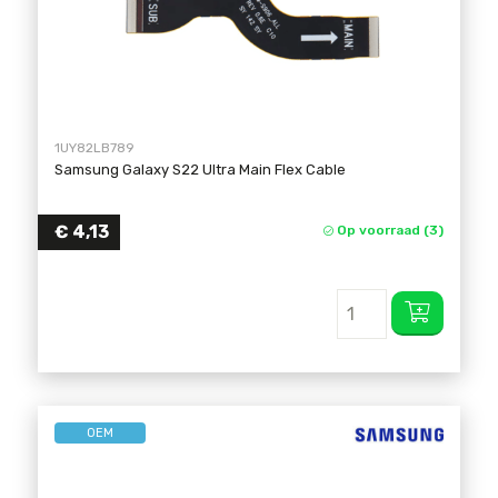
1UY82LB789
Samsung Galaxy S22 Ultra Main Flex Cable
€
4,13
Op voorraad (3)
OEM