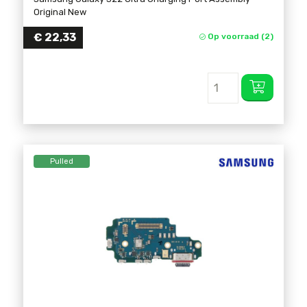
Original New
€
22,33
Op voorraad (2)
Pulled