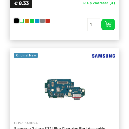
€ 8,33
Op voorraad (4)
Original New
GH96-14802A
Samsung Galaxy S22 Ultra Charging Port Assembly