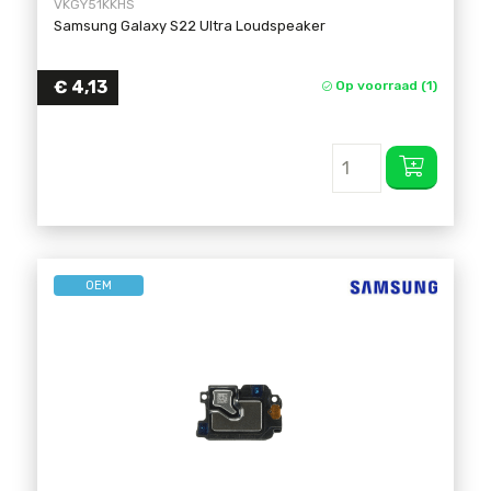
VKGY51KKHS
Samsung Galaxy S22 Ultra Loudspeaker
€
4,13
Op voorraad (1)
OEM