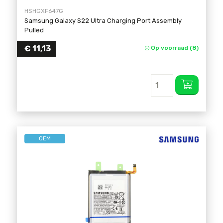
HSHGXF647G
Samsung Galaxy S22 Ultra Charging Port Assembly
Pulled
€
11,13
Op voorraad (8)
OEM