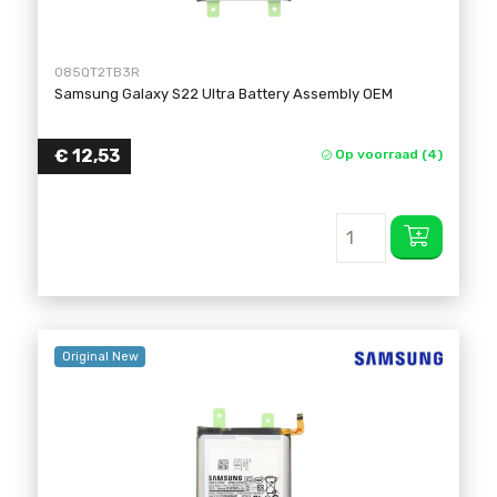
085QT2TB3R
Samsung Galaxy S22 Ultra Battery Assembly OEM
€
12,53
Op voorraad (4)
Original New