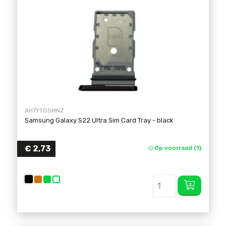
AH7YTGSMNZ
Samsung Galaxy S22 Ultra Sim Card Tray
- black
€ 2,73
Op voorraad (1)