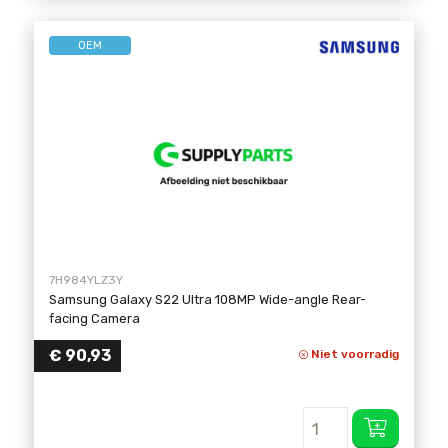
OEM
7H984YLZ3Y
Samsung Galaxy S22 Ultra 108MP Wide-angle Rear-
facing Camera
€
90,93
Niet voorradig