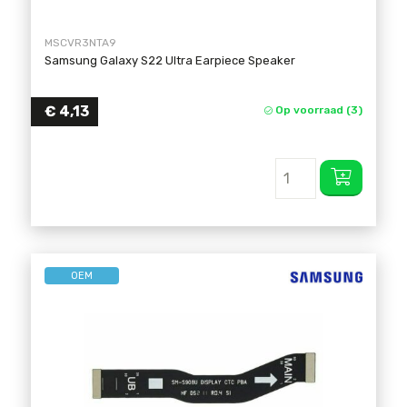
MSCVR3NTA9
Samsung Galaxy S22 Ultra Earpiece Speaker
€
4,13
Op voorraad (3)
OEM