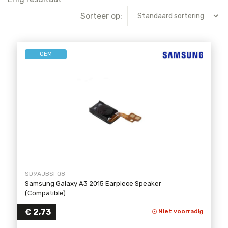
Sorteer op:
OEM
SD9AJBSFQ8
Samsung Galaxy A3 2015 Earpiece Speaker
(Compatible)
€
2,73
Niet voorradig