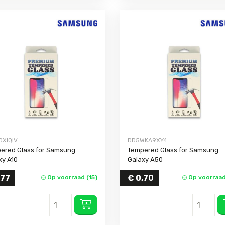
DXIQIV
DD5WKA9XY4
ered Glass for Samsung
Tempered Glass for Samsung
xy A10
Galaxy A50
,77
€
0,70
Op voorraad (15)
Op voorraad