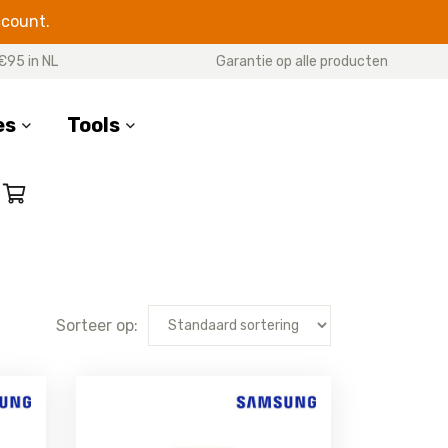
ccount.
€95 in NL
Garantie op alle producten
es
Tools
SERIES
17 Pro Max
17 Pro
7 Air
Sorteer op:
17
16 Pro Max
16 Pro
16 Plus
16e