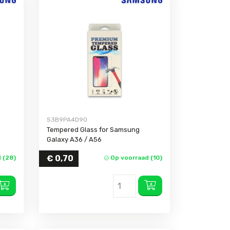
S3B9PA4D90
Tempered Glass for Samsung
Galaxy A36 / A56
€
0,70
 (28)
Op voorraad (10)