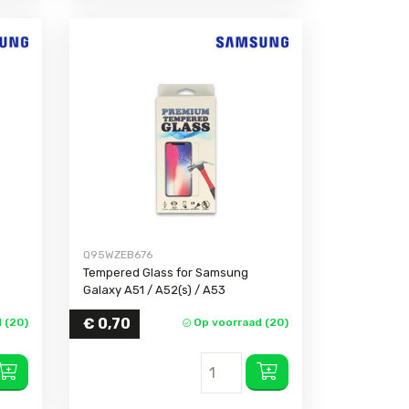
Q95WZEB676
Tempered Glass for Samsung
Galaxy A51 / A52(s) / A53
€
0,70
 (20)
Op voorraad (20)