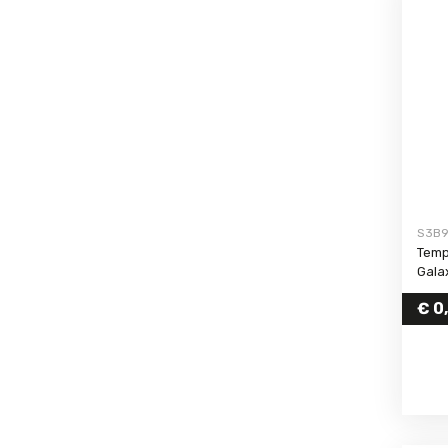
S3B
Temp
Gala
€
0