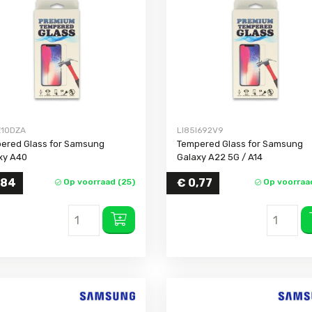
For iPhone 11 Pro Max
For iPhone 
For iPhone 11 Pro
For iPhone 
For iPhone 11
For iPhone 
For iPhone XS Max
For iPhone 
For iPhone XS
For iPhone 
For iPhone XR
For iPhone 
Z1ODZA
LI85I692V9
For iPhone X
For iPhone 
ered Glass for Samsung
Tempered Glass for Samsung
For iPhone 
xy A40
Galaxy A22 5G / A14
For iPhone 
,84
€
0,77
Op voorraad (25)
Op voorraad