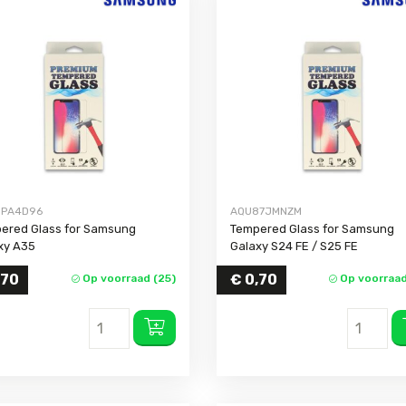
9PA4D96
AQU87JMNZM
ered Glass for Samsung
Tempered Glass for Samsung
xy A35
Galaxy S24 FE / S25 FE
,70
€
0,70
Op voorraad (25)
Op voorraad