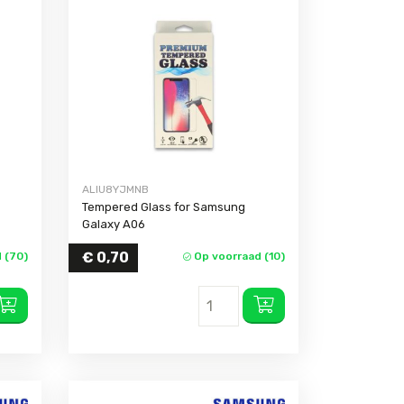
ALIU8YJMNB
Tempered Glass for Samsung
Galaxy A06
€
0,70
 (70)
Op voorraad (10)