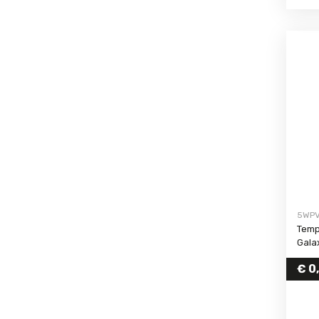
5WP
Temp
Gala
€
0