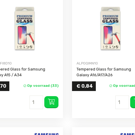
FI8D10
ALPOQIMN10
ered Glass for Samsung
Tempered Glass for Samsung
xy A15 / A34
Galaxy A16/A17/A26
,70
€
0,84
Op voorraad (33)
Op voorraad