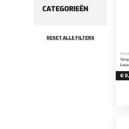
CATEGORIEËN
For iPhone 5S
For iPhone 5C
For iPhone 5
RESET ALLE FILTERS
TEXI
Temp
Gala
€
0