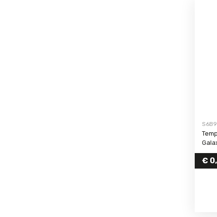
S6B9
Temp
Gala
€
0