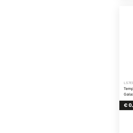
LS7E
Temp
Gala
€
0