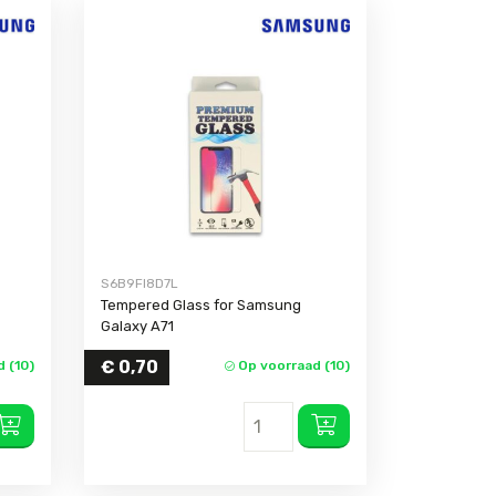
S6B9FI8D7L
Tempered Glass for Samsung
Galaxy A71
€
0,70
 (10)
Op voorraad (10)