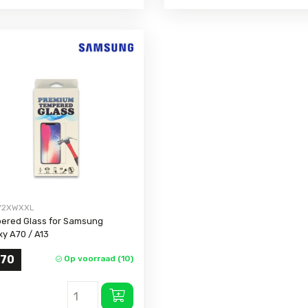
V2XWXXL
ered Glass for Samsung
xy A70 / A13
,70
Op voorraad (10)