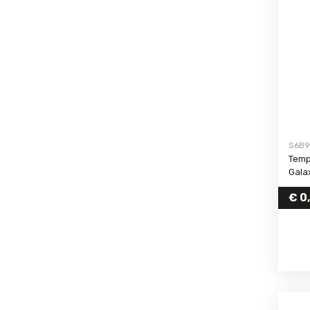
S6B9
Temp
Gala
€
0