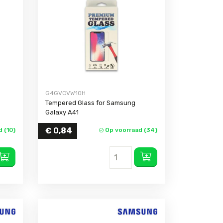
16
15 Pro Max
15 Pro
15 Plus
15
14 Pro Max
G4GVCVW1OH
14 Pro
Tempered Glass for Samsung
14 Plus
Galaxy A41
14
€
0,84
 (10)
Op voorraad (34)