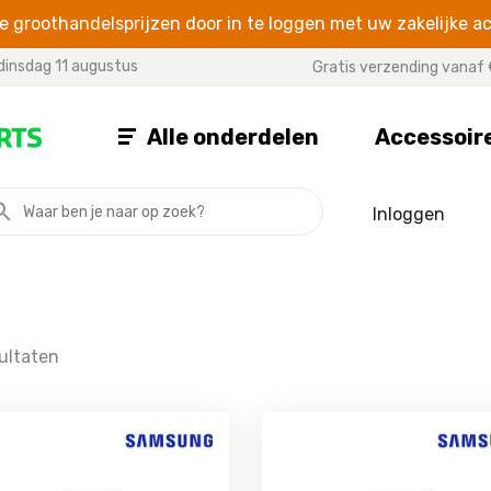
 groothandelsprijzen door in te loggen met uw zakelijke a
dinsdag 11 augustus
Gratis verzending vanaf 
Alle onderdelen
Accessoir
Inloggen
TORS
SE SERIES
X – 13 SERIES
14 – 17 
For iPhone SE (2022)
For iPhone 13 Pro Max
For iPhone 
For iPhone SE (2020)
For iPhone 13 Pro
For iPhone 
For iPhone SE
For iPhone 13
For iPhone 1
sultaten
For iPhone 13 Mini
For iPhone 
For iPhone 12 Pro Max
For iPhone 
For iPhone 12 Pro
For iPhone 
For iPhone 12
For iPhone 
For iPhone 12 Mini
For iPhone 