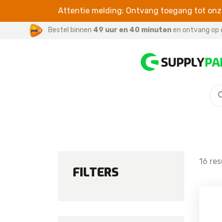
Attentie melding: Ontvang toegang tot onze
Bestel binnen
49 uur en 40 minuten
en ontvang op 
5 – 8P SERIES
SCREENPROTEC
For iPhone
For iPhone 8 Plus
For Samsung
For iPhone 8
For iPhone 7 Plus
16 re
For iPhone 7
FILTERS
For iPhone 6S
For iPhone 6S Plus
For iPhone 6
For iPhone 6 Plus