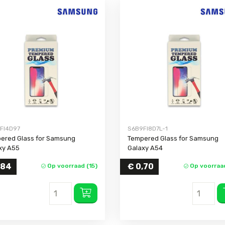
FI4D97
S6B9FI8D7L-1
ered Glass for Samsung
Tempered Glass for Samsung
xy A55
Galaxy A54
,84
€
0,70
Op voorraad (15)
Op voorraad