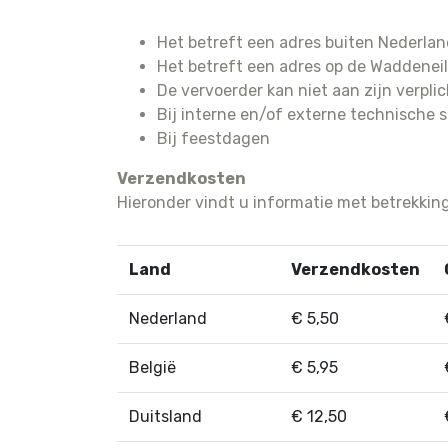
For iPhone 5S
Het betreft een adres buiten Nederla
For iPhone 5C
Het betreft een adres op de Waddenei
For iPhone 5
De vervoerder kan niet aan zijn verpli
Bij interne en/of externe technische 
Bij feestdagen
Verzendkosten
Hieronder vindt u informatie met betrekkin
Land
Verzendkosten
Nederland
€ 5,50
België
€ 5,95
Duitsland
€ 12,50