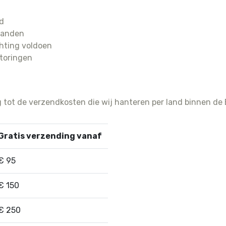
For iPhone 11 Pro Max
For iPhone 
nd
For iPhone 11 Pro
For iPhone 
landen
For iPhone 11
For iPhone 
chting voldoen
For iPhone XS Max
For iPhone 
storingen
For iPhone XS
For iPhone 
For iPhone XR
For iPhone 
For iPhone X
For iPhone 
g tot de verzendkosten die wij hanteren per land binnen de
For iPhone 
For iPhone 
Gratis verzending vanaf
€ 95
€ 150
€ 250