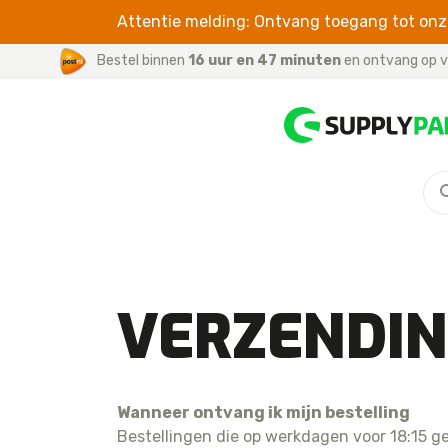
Attentie melding: Ontvang toegang tot onze
Bestel binnen
16 uur en 47 minuten
en ontvang op v
5 – 8P SERIES
CABLES
For iPhone / iPad
For iPhone 8 Plus
For iWatch
For iPhone 8
For Samsung
For iPhone 7 Plus
VERZENDI
For iPhone 7
For iPhone 6S
For iPhone 6S Plus
Wanneer ontvang ik mijn bestelling
For iPhone 6
Bestellingen die op werkdagen voor 18:15 ge
For iPhone 6 Plus