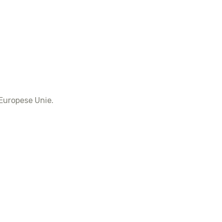
16
15 Pro Max
15 Pro
15 Plus
15
14 Pro Max
14 Pro
 Europese Unie.
14 Plus
14