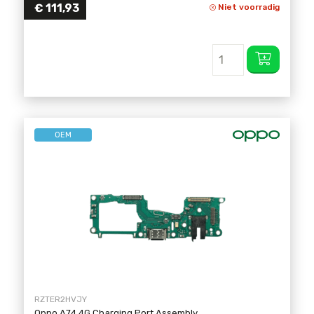
€
111,93
Niet voorradig
OEM
RZTER2HVJY
Oppo A74 4G Charging Port Assembly