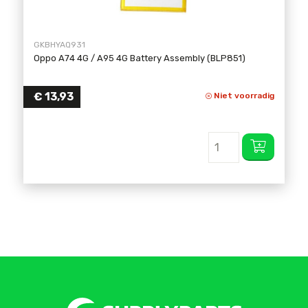
GKBHYAQ931
Oppo A74 4G / A95 4G Battery Assembly (BLP851)
€
13,93
Niet voorradig