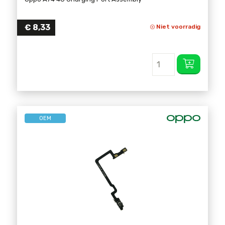
€
8,33
Niet voorradig
OEM