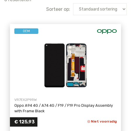
Sorteer op:
OEM
VR7EX2P9RW
Oppo A94 4G / A74 4G / F19 / F19 Pro Display Assembly
with Frame Black
€
125,93
Niet voorradig