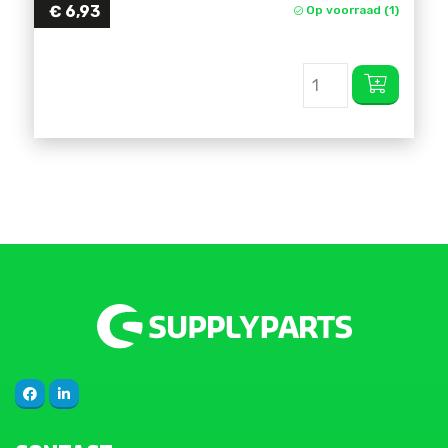
€
6,93
Op voorraad (1)