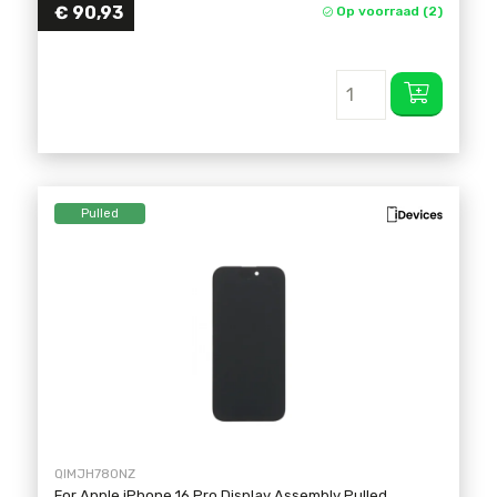
€
90,93
Op voorraad (2)
Pulled
QIMJH780NZ
For Apple iPhone 16 Pro Display Assembly Pulled