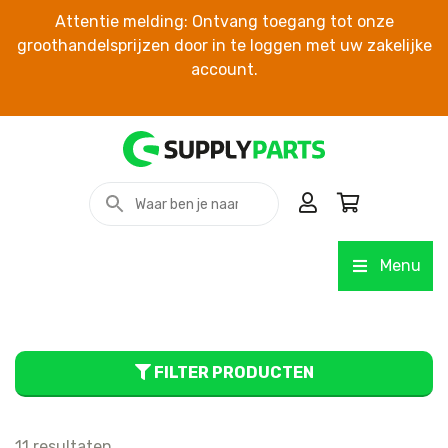
Attentie melding: Ontvang toegang tot onze
groothandelsprijzen door in te loggen met uw zakelijke
account.
Menu
FILTER PRODUCTEN
11 resultaten