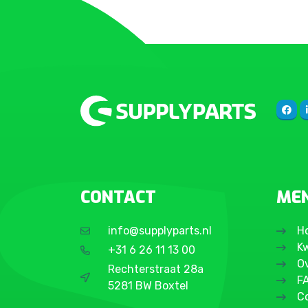
CONTACT
ME
info@supplyparts.nl
H
Kw
+31 6 26 11 13 00
O
Rechterstraat 28a
F
5281 BW Boxtel
C