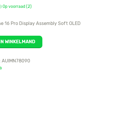
Op voorraad (2)
16
15 Pro Max
ne 16 Pro Display Assembly Soft OLED
15 Pro
15 Plus
15
IN WINKELMAND
14 Pro Max
14 Pro
:
AUIMN78090
14 Plus
a
14