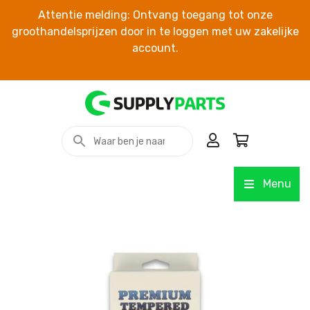
Attentie melding: Ontvang toegang tot onze
groothandelsprijzen door in te loggen met uw zakelijke
account.
Menu