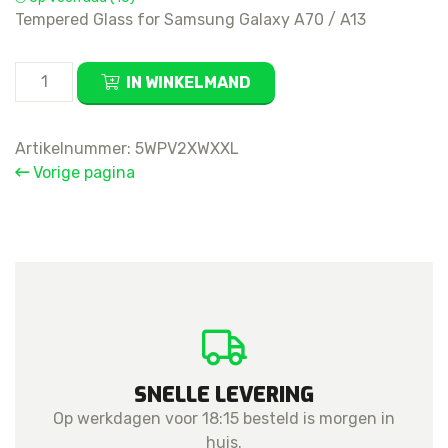
Tempered Glass for Samsung Galaxy A70 / A13
Tempered
IN WINKELMAND
Glass
for
Samsung
Artikelnummer:
5WPV2XWXXL
Galaxy
Vorige pagina
A70
/
A13
aantal
SNELLE LEVERING
Op werkdagen voor 18:15 besteld is morgen in
huis.