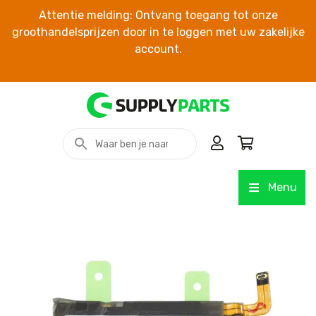
Attentie melding: Ontvang toegang tot onze
groothandelsprijzen door in te loggen met uw zakelijke
account.
Menu