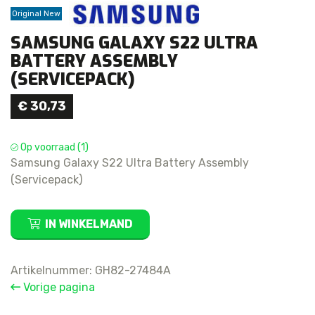
Original New
SAMSUNG GALAXY S22 ULTRA
BATTERY ASSEMBLY
(SERVICEPACK)
€
30,73
Op voorraad (1)
Samsung Galaxy S22 Ultra Battery Assembly
(Servicepack)
Samsung
IN WINKELMAND
Galaxy
S22
Ultra
Artikelnummer:
GH82-27484A
Battery
Vorige pagina
Assembly