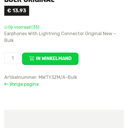
€
13,93
Op voorraad (35)
Earphones With Lightning Connector Original New –
Bulk
Earpods
IN WINKELMAND
Lightning
Connector
Bulk
Artikelnummer:
MWTY3ZM/A-Bulk
Original
Vorige pagina
aantal