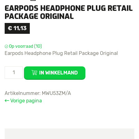
EARPODS HEADPHONE PLUG RETAIL
PACKAGE ORIGINAL
€
11,13
Op voorraad (10)
Earpods Headphone Plug Retail Package Original
Earpods
IN WINKELMAND
Headphone
Plug
Retail
Artikelnummer:
MWU53ZM/A
Package
Vorige pagina
Original
aantal