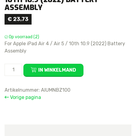
ASSEMBLY
€
23,73
Op voorraad (2)
For Apple iPad Air 4 / Air 5 / 10th 10.9 (2022) Battery
Assembly
For
IN WINKELMAND
Apple
iPad
Air
Artikelnummer:
AIUMNBZ100
4
Vorige pagina
/
Air
5
/
10th