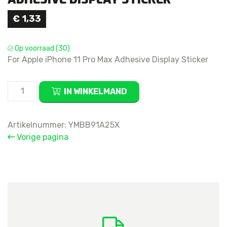
€
1,33
Op voorraad (30)
For Apple iPhone 11 Pro Max Adhesive Display Sticker
For
IN WINKELMAND
Apple
iPhone
11
Artikelnummer:
YMBB91A25X
Pro
Vorige pagina
Max
Adhesive
Display
Sticker
aantal