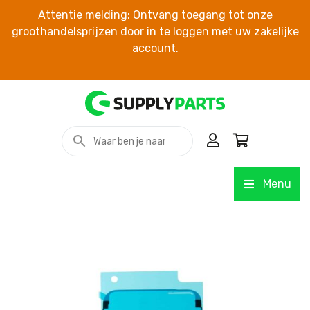
Attentie melding: Ontvang toegang tot onze
groothandelsprijzen door in te loggen met uw zakelijke
account.
Menu