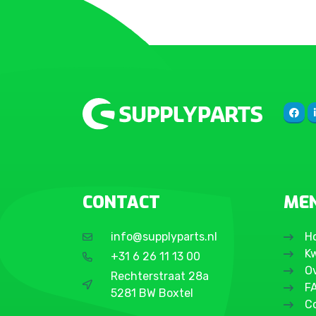
CONTACT
ME
info@supplyparts.nl
H
Kw
+31 6 26 11 13 00
O
Rechterstraat 28a
F
5281 BW Boxtel
C