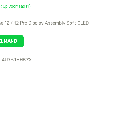
Op voorraad (1)
16
15 Pro Max
ne 12 / 12 Pro Display Assembly Soft OLED
15 Pro
15 Plus
15
KELMAND
14 Pro Max
14 Pro
:
AU76JMHBZX
14 Plus
a
14