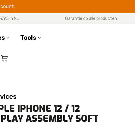
ccount.
 €95 in NL
Garantie op alle producten
es
Tools
SERIES
17 Pro Max
17 Pro
7 Air
17
LE IPHONE 12 / 12
16 Pro Max
SPLAY ASSEMBLY SOFT
16 Pro
16 Plus
16e