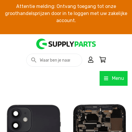
Attentie melding: Ontvang toegang tot onze
groothandelsprijzen door in te loggen met uw zakelijke
account.
Menu