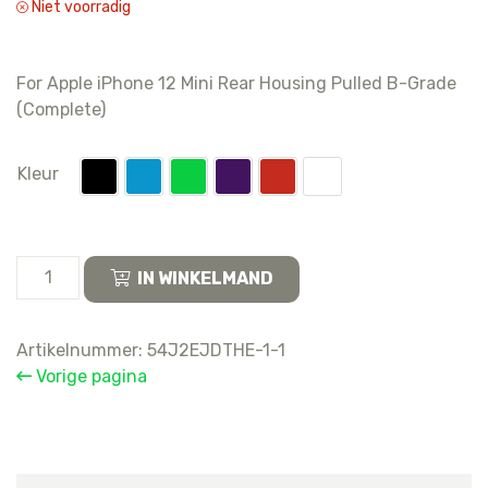
Niet voorradig
For Apple iPhone 12 Mini Rear Housing Pulled B-Grade
(Complete)
Kleur
For
IN WINKELMAND
Apple
iPhone
12
Artikelnummer:
54J2EJDTHE-1-1
Mini
Vorige pagina
Rear
Housing
Pulled
B-