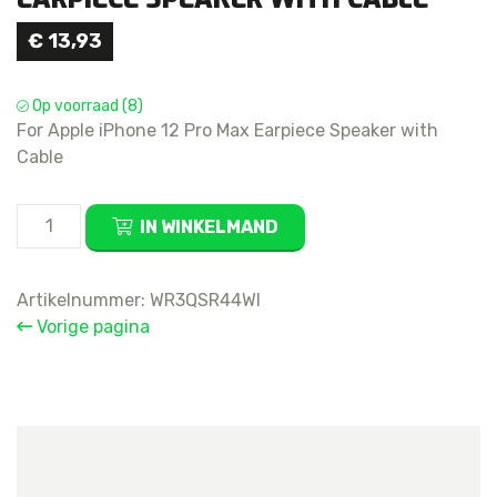
€
13,93
Op voorraad (8)
For Apple iPhone 12 Pro Max Earpiece Speaker with
Cable
For
IN WINKELMAND
Apple
iPhone
12
Artikelnummer:
WR3QSR44WI
Pro
Vorige pagina
Max
Earpiece
Speaker
with
Cable
aantal