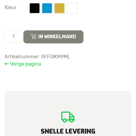
Kleur
For
IN WINKELMAND
Apple
iPhone
12
Artikelnummer:
GFFOIKM9ML
Pro
Vorige pagina
Max
Rear
Housing
Assembly
Pulled
(Complete)
aantal
SNELLE LEVERING