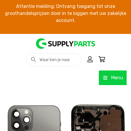
Attentie melding: Ontvang toegang tot onze
groothandelsprijzen door in te loggen met uw zakelijke
account.
Menu