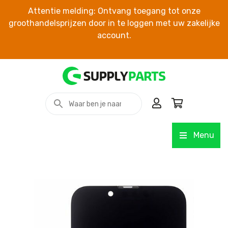
Attentie melding: Ontvang toegang tot onze
groothandelsprijzen door in te loggen met uw zakelijke
account.
Menu