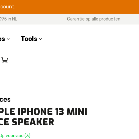
ccount.
€95 in NL
Garantie op alle producten
es
Tools
SERIES
17 Pro Max
17 Pro
7 Air
17
PLE IPHONE 13 MINI
16 Pro Max
CE SPEAKER
16 Pro
16 Plus
Op voorraad (3)
16e