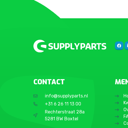
CONTACT
ME
info@supplyparts.nl
H
Kw
+31 6 26 11 13 00
O
Rechterstraat 28a
F
5281 BW Boxtel
C