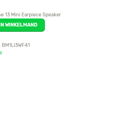
16
ne 13 Mini Earpiece Speaker
15 Pro Max
15 Pro
IN WINKELMAND
15 Plus
15
:
BM1LI3WF41
14 Pro Max
a
14 Pro
14 Plus
14