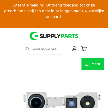
Attentie melding: Ontvang toegang tot onze
groothandelsprijzen door in te loggen met uw zakelijke
account.
Menu