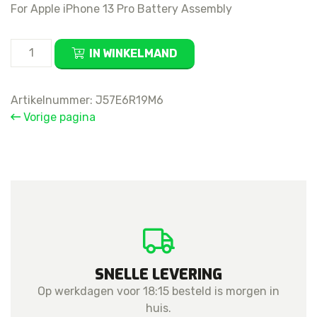
For Apple iPhone 13 Pro Battery Assembly
For
IN WINKELMAND
Apple
iPhone
13
Artikelnummer:
J57E6R19M6
Pro
Vorige pagina
Battery
Assembly
aantal
SNELLE LEVERING
Op werkdagen voor 18:15 besteld is morgen in
huis.