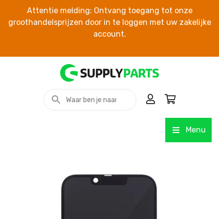
Attentie melding: Ontvang toegang tot onze
groothandelsprijzen door in te loggen met uw zakelijke
account.
Menu