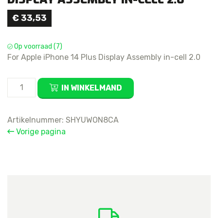
€
33,53
Op voorraad (7)
For Apple iPhone 14 Plus Display Assembly in-cell 2.0
For
IN WINKELMAND
Apple
iPhone
14
Artikelnummer:
SHYUWON8CA
Plus
Vorige pagina
Display
Assembly
in-
cell
2.0
aantal