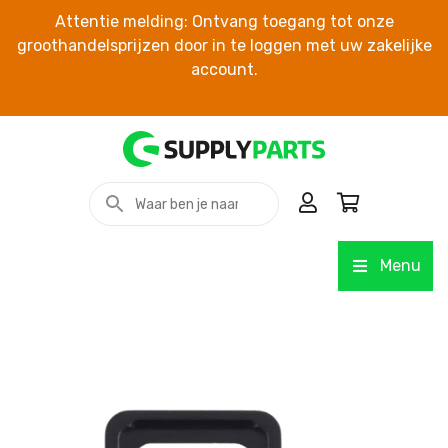
Attentie melding: Ontvang toegang tot onze
groothandelsprijzen door in te loggen met uw zakelijke
account.
Menu