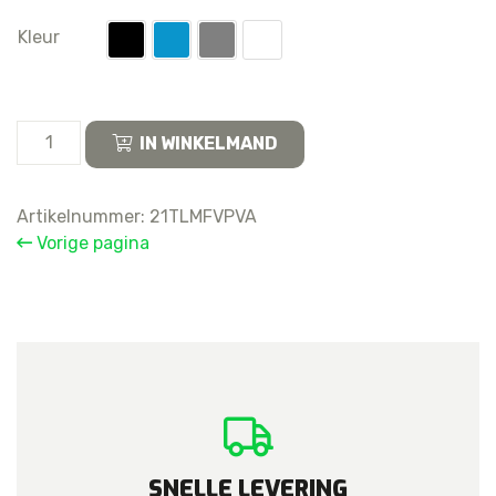
Kleur
For
IN WINKELMAND
Apple
iPhone
15
Artikelnummer:
21TLMFVPVA
Pro
Vorige pagina
/
15
Pro
Max
Sim
Card
Tray
aantal
SNELLE LEVERING