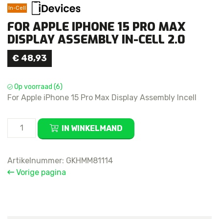
In-Cell
FOR APPLE IPHONE 15 PRO MAX
DISPLAY ASSEMBLY IN-CELL 2.0
€
48,93
Op voorraad (6)
For Apple iPhone 15 Pro Max Display Assembly Incell
For
IN WINKELMAND
Apple
iPhone
15
Artikelnummer:
GKHMM81114
Pro
Vorige pagina
Max
Display
Assembly
In-