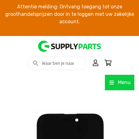
Attentie melding: Ontvang toegang tot onze
groothandelsprijzen door in te loggen met uw zakelijke
account.
Menu