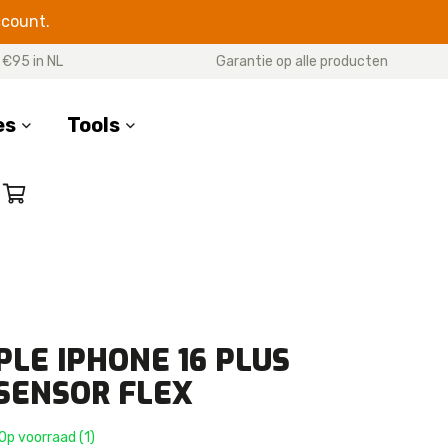
ccount.
 €95 in NL
Garantie op alle producten
es
Tools
SERIES
17 Pro Max
17 Pro
7 Air
17
PLE IPHONE 16 PLUS
16 Pro Max
SENSOR FLEX
16 Pro
16 Plus
Op voorraad (1)
16e