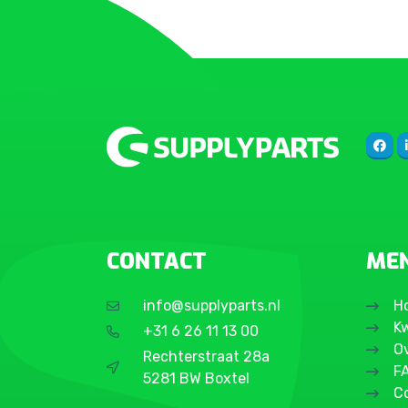
CONTACT
ME
info@supplyparts.nl
H
Kw
+31 6 26 11 13 00
O
Rechterstraat 28a
F
5281 BW Boxtel
C