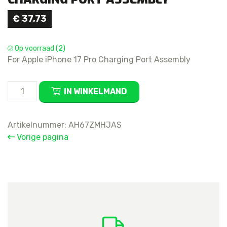
€
37,73
Op voorraad (2)
For Apple iPhone 17 Pro Charging Port Assembly
For
IN WINKELMAND
Apple
iPhone
17
Artikelnummer:
AH67ZMHJAS
Pro
Vorige pagina
Charging
Port
Assembly
aantal