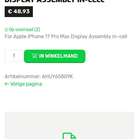
€
48,93
Op voorraad (2)
For Apple iPhone 17 Pro Max Display Assembly in-cell
For
IN WINKELMAND
Apple
iPhone
17
Artikelnummer:
AHUY65809K
Pro
Vorige pagina
Max
Display
Assembly
in-
cell
aantal