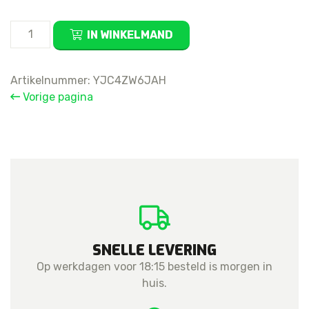
For
IN WINKELMAND
Apple
iPhone
7
Artikelnummer:
YJC4ZW6JAH
GPS
Vorige pagina
Antenna
aantal
SNELLE LEVERING
Op werkdagen voor 18:15 besteld is morgen in
huis.