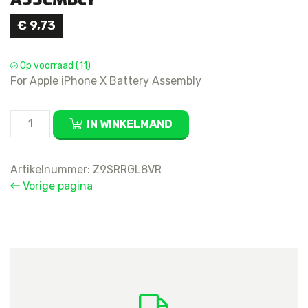
€
9,73
Op voorraad (11)
For Apple iPhone X Battery Assembly
For
IN WINKELMAND
Apple
iPhone
X
Artikelnummer:
Z9SRRGL8VR
Battery
Vorige pagina
Assembly
aantal