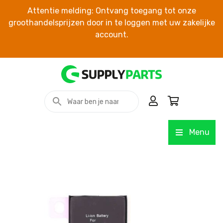
Attentie melding: Ontvang toegang tot onze
groothandelsprijzen door in te loggen met uw zakelijke
account.
Menu