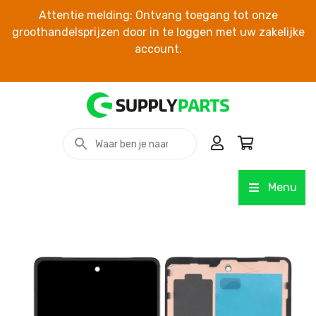
Attentie melding: Ontvang toegang tot onze
groothandelsprijzen door in te loggen met uw zakelijke
account.
Menu