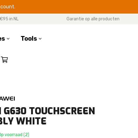
ccount.
€95 in NL
Garantie op alle producten
es
Tools
SERIES
17 Pro Max
17 Pro
7 Air
17
 G630 TOUCHSCREEN
16 Pro Max
LY WHITE
16 Pro
16 Plus
p voorraad (2)
16e