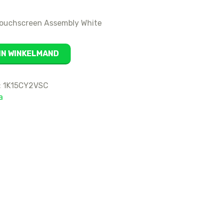
16
ouchscreen Assembly White
15 Pro Max
15 Pro
15 Plus
IN WINKELMAND
15
14 Pro Max
:
1K15CY2VSC
14 Pro
a
14 Plus
14