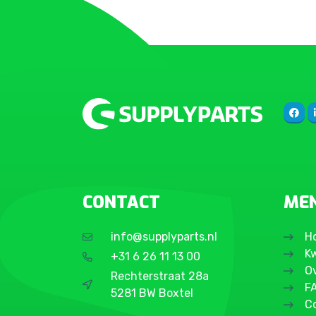
CONTACT
ME
info@supplyparts.nl
H
Kw
+31 6 26 11 13 00
O
Rechterstraat 28a
F
5281 BW Boxtel
C