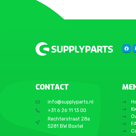
CONTACT
ME
info@supplyparts.nl
H
Kw
+31 6 26 11 13 00
O
Rechterstraat 28a
F
5281 BW Boxtel
C