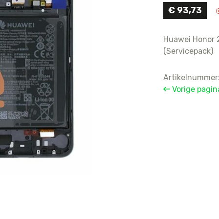
€
93,73
For iPhone 11 Pro Max
For iPhone 
For iPhone 11 Pro
For iPhone 
For iPhone 11
Huawei Honor 2
For iPhone 
(Servicepack)
For iPhone XS Max
For iPhone 
For iPhone XS
For iPhone 
Artikelnummer
For iPhone XR
For iPhone 
Vorige pagin
For iPhone X
For iPhone 
For iPhone 
For iPhone 