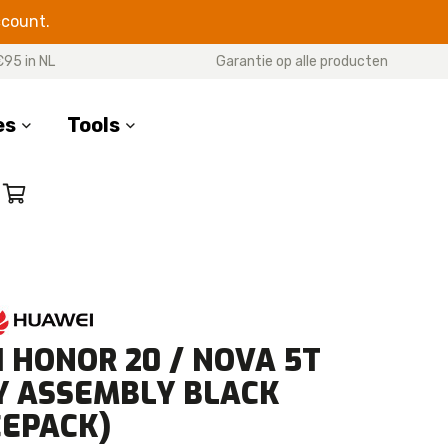
ccount.
€95 in NL
Garantie op alle producten
es
Tools
SERIES
17 Pro Max
17 Pro
7 Air
17
 HONOR 20 / NOVA 5T
16 Pro Max
Y ASSEMBLY BLACK
16 Pro
CEPACK)
16 Plus
16e