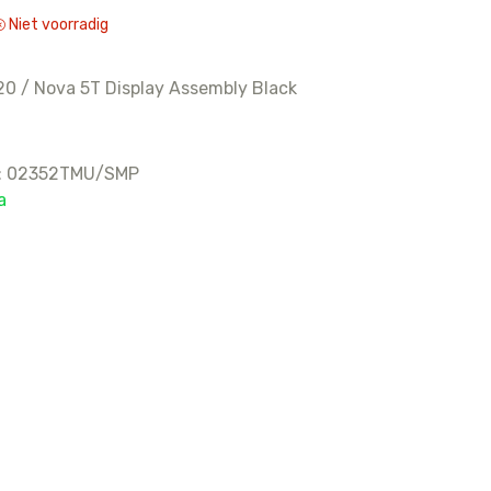
Niet voorradig
16
15 Pro Max
0 / Nova 5T Display Assembly Black
15 Pro
15 Plus
15
:
02352TMU/SMP
14 Pro Max
a
14 Pro
14 Plus
14