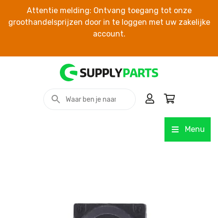
Attentie melding: Ontvang toegang tot onze
groothandelsprijzen door in te loggen met uw zakelijke
account.
Menu