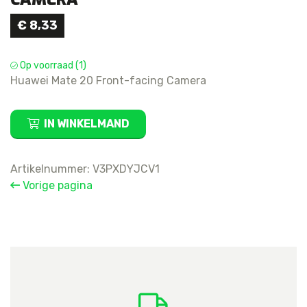
€
8,33
Op voorraad (1)
Huawei Mate 20 Front-facing Camera
Huawei
IN WINKELMAND
Mate
20
Front-
Artikelnummer:
V3PXDYJCV1
facing
Vorige pagina
Camera
aantal