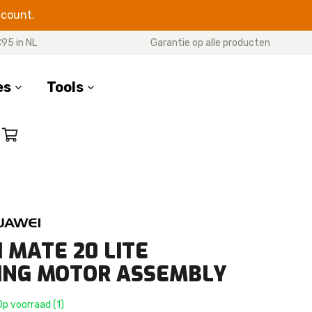
ccount.
95 in NL
Garantie op alle producten
es
Tools
SERIES
17 Pro Max
17 Pro
7 Air
17
 MATE 20 LITE
16 Pro Max
ING MOTOR ASSEMBLY
16 Pro
16 Plus
p voorraad (1)
16e