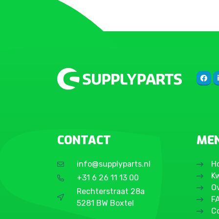
CONTACT
ME
info@supplyparts.nl
H
Kw
+31 6 26 11 13 00
O
Rechterstraat 28a
F
5281 BW Boxtel
C