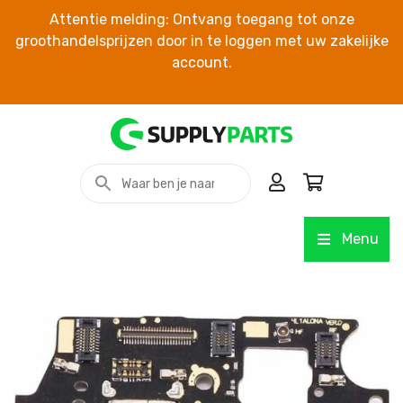
Attentie melding: Ontvang toegang tot onze
groothandelsprijzen door in te loggen met uw zakelijke
account.
Menu