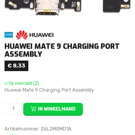
OEM
HUAWEI MATE 9 CHARGING PORT
ASSEMBLY
€
8,33
Op voorraad (2)
Huawei Mate 9 Charging Port Assembly
Huawei
IN WINKELMAND
Mate
9
Charging
Artikelnummer:
Z6L2M0MD1A
Port