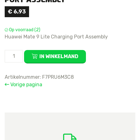
€
6,93
Op voorraad (2)
Huawei Mate 9 Lite Charging Port Assembly
Huawei
IN WINKELMAND
Mate
9
Lite
Artikelnummer:
F7PRU6M3C8
Charging
Vorige pagina
Port
Assembly
aantal