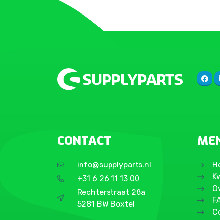
CONTACT
ME
info@supplyparts.nl
H
Kw
+31 6 26 11 13 00
O
Rechterstraat 28a
F
5281 BW Boxtel
C