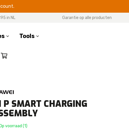
ccount.
95 in NL
Garantie op alle producten
es
Tools
SERIES
17 Pro Max
17 Pro
7 Air
17
 P SMART CHARGING
16 Pro Max
SSEMBLY
16 Pro
16 Plus
Op voorraad (1)
16e