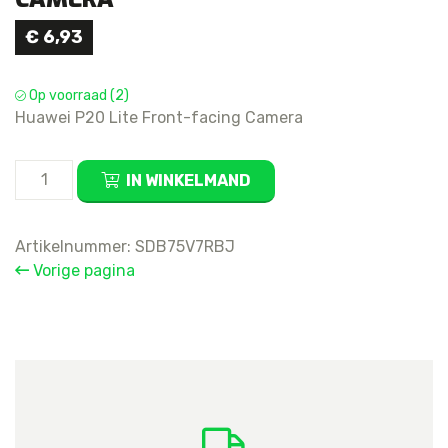
€
6,93
Op voorraad (2)
Huawei P20 Lite Front-facing Camera
Huawei
IN WINKELMAND
P20
Lite
Front-
Artikelnummer:
SDB75V7RBJ
facing
Vorige pagina
Camera
aantal