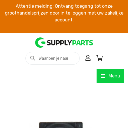
Attentie melding: Ontvang toegang tot onze
groothandelsprijzen door in te loggen met uw zakelijke
account.
Menu