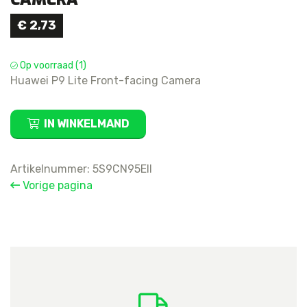
€
2,73
Op voorraad (1)
Huawei P9 Lite Front-facing Camera
Huawei
IN WINKELMAND
P9
Lite
Front-
Artikelnummer:
5S9CN95EII
facing
Vorige pagina
Camera
aantal