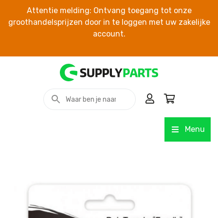
Attentie melding: Ontvang toegang tot onze
groothandelsprijzen door in te loggen met uw zakelijke
account.
Menu