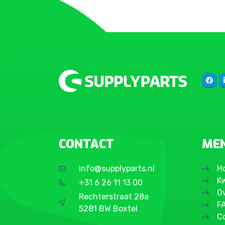
CONTACT
ME
info@supplyparts.nl
H
Kw
+31 6 26 11 13 00
O
Rechterstraat 28a
F
5281 BW Boxtel
C