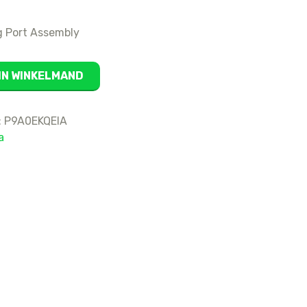
16
g Port Assembly
15 Pro Max
15 Pro
15 Plus
IN WINKELMAND
15
14 Pro Max
:
P9A0EKQEIA
14 Pro
a
14 Plus
14