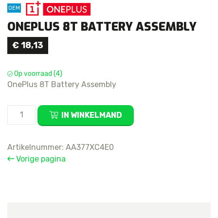
OEM
ONEPLUS 8T BATTERY ASSEMBLY
€
18,13
Op voorraad (4)
OnePlus 8T Battery Assembly
OnePlus
IN WINKELMAND
8T
Battery
Assembly
Artikelnummer:
AA377XC4E0
aantal
Vorige pagina