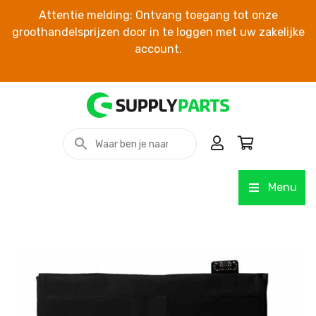
Attentie melding: Ontvang toegang tot onze
groothandelsprijzen door in te loggen met uw zakelijke
account.
Menu