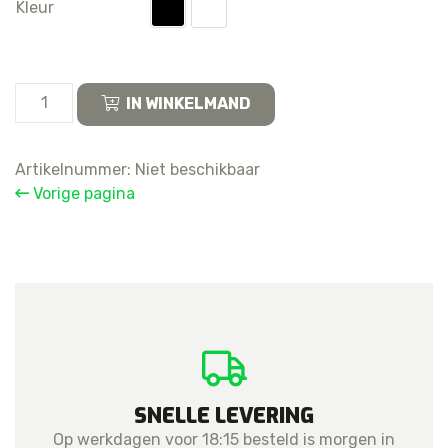
Kleur
25W
IN WINKELMAND
USB-
C
Power
Artikelnummer:
Niet beschikbaar
Adapter
Vorige pagina
(EP-
T2510)
+
Cable
Retail
Package
Original
aantal
SNELLE LEVERING
Op werkdagen voor 18:15 besteld is morgen in