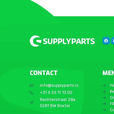
CONTACT
ME
info@supplyparts.nl
H
Kw
+31 6 26 11 13 00
O
Rechterstraat 28a
F
5281 BW Boxtel
C