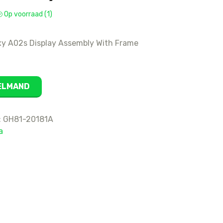
16
Op voorraad (1)
15 Pro Max
15 Pro
y A02s Display Assembly With Frame
15 Plus
15
14 Pro Max
KELMAND
14 Pro
14 Plus
:
GH81-20181A
14
a