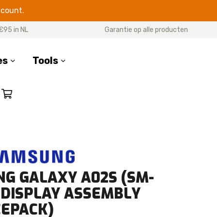
ccount.
€95 in NL
Garantie op alle producten
es
Tools
SERIES
17 Pro Max
17 Pro
7 Air
17
G GALAXY A02S (SM-
16 Pro Max
16 Pro
 DISPLAY ASSEMBLY
16 Plus
CEPACK)
16e