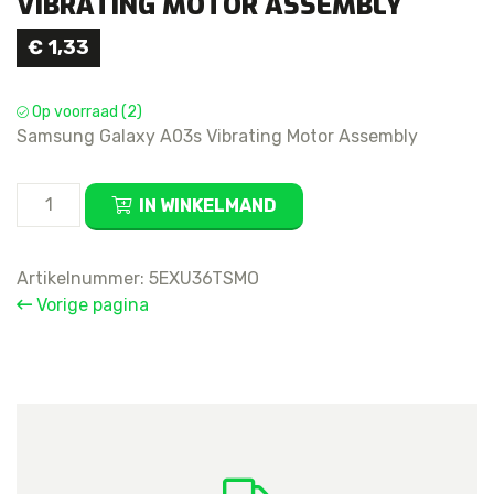
VIBRATING MOTOR ASSEMBLY
€
1,33
Op voorraad (2)
Samsung Galaxy A03s Vibrating Motor Assembly
Samsung
IN WINKELMAND
Galaxy
A03s
Vibrating
Artikelnummer:
5EXU36TSMO
Motor
Vorige pagina
Assembly
aantal