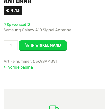
ANTENNA
€
4,13
Op voorraad (2)
Samsung Galaxy A10 Signal Antenna
Samsung
IN WINKELMAND
Galaxy
A10
Signal
Artikelnummer:
C3KVSAMBVT
Antenna
Vorige pagina
aantal