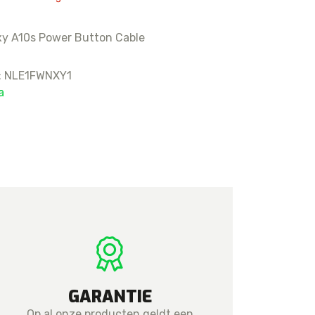
16
15 Pro Max
y A10s Power Button Cable
15 Pro
:
NLE1FWNXY1
15 Plus
a
15
14 Pro Max
14 Pro
14 Plus
14
GARANTIE
Op al onze producten geldt een