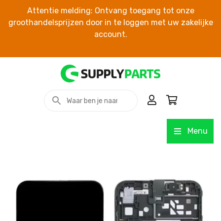
Attentie melding: Ontvang toegang tot onze
groothandelsprijzen door in te loggen met uw zakelijke
account.
Menu